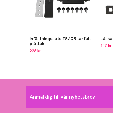
Infästningssats TS/GB takfall
Låssa
plåttak
110 kr
226 kr
Anmäl dig till vår nyhetsbrev