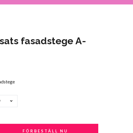
sats fasadstege A-
adstege
D
FÖRBESTÄLL NU