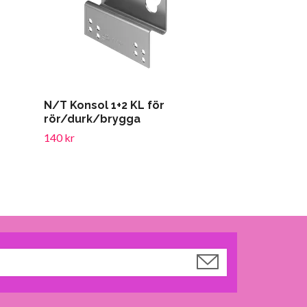
N/T Konsol 1+2 KL för
Kombisteget
rör/durk/brygga
808 kr
140 kr