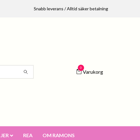
Snabb leverans / Alltid säker betalning
0
Varukorg
JER
REA
OM RAMONS