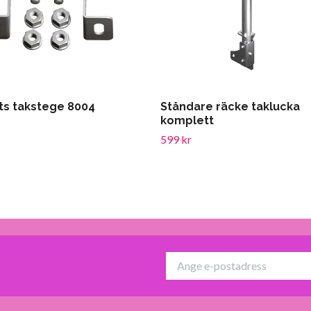
ts takstege 8004
Ståndare räcke taklucka
komplett
599 kr