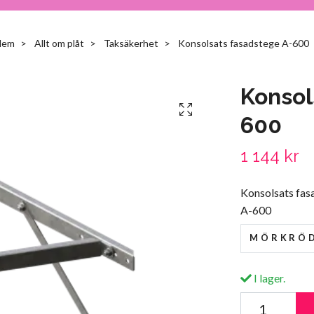
Hem
Allt om plåt
Taksäkerhet
Konsolsats fasadstege A-600
Konsol
600
1 144 kr
Konsolsats fas
A-600
MÖRKRÖ
I lager.