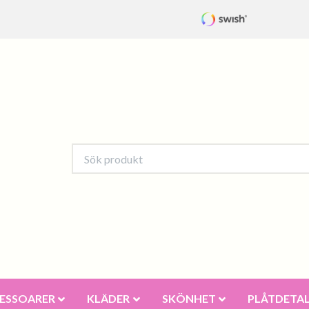
ESSOARER
KLÄDER
SKÖNHET
PLÅTDETAL