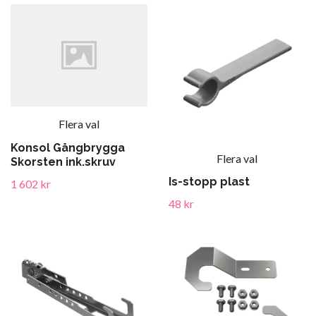
Flera val
Konsol Gångbrygga
Flera val
Skorsten ink.skruv
Is-stopp plast
1 602 kr
48 kr