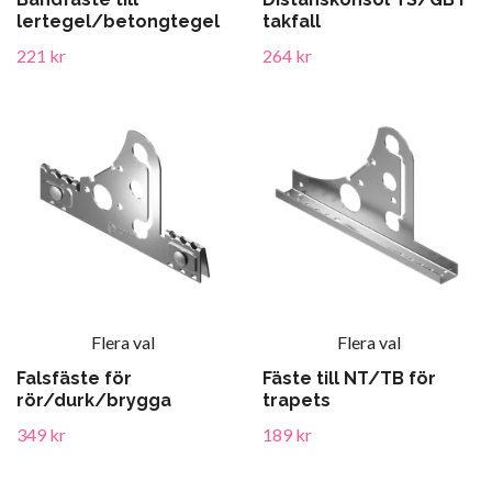
lertegel/betongtegel
takfall
221 kr
264 kr
Flera val
Flera val
Falsfäste för
Fäste till NT/TB för
rör/durk/brygga
trapets
349 kr
189 kr