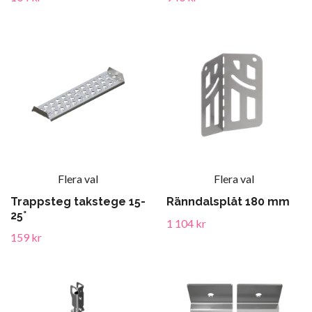
Flera val
Flera val
Trappsteg takstege 15-
Ränndalsplåt 180 mm
25°
1 104 kr
159 kr