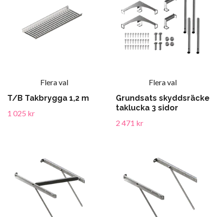
Flera val
Flera val
T/B Takbrygga 1,2 m
Grundsats skyddsräcke
taklucka 3 sidor
1 025 kr
2 471 kr