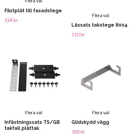
Flera val
Fästplåt till fasadstege
Flera val
124 kr
Låssats takstege 8004
110 kr
Flera val
Flera val
Infästningssats TS/GB
Glidskydd vägg
takfall plåttak
300 kr