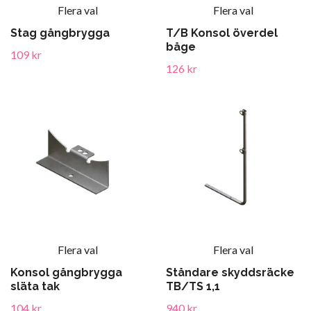
Flera val
Flera val
Stag gångbrygga
T/B Konsol överdel
båge
109 kr
126 kr
Flera val
Flera val
Konsol gångbrygga
Ståndare skyddsräcke
släta tak
TB/TS 1,1
104 kr
940 kr