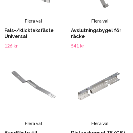
Flera val
Flera val
Fals-/klicktaksfäste
Avslutningsbygel för
Universal
räcke
126 kr
541 kr
Flera val
Flera val
Bandfäste till
Distanskonsol TS/GB i