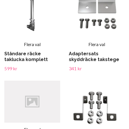
Flera val
Flera val
Ståndare räcke
Adaptersats
taklucka komplett
skyddräcke takstege
599 kr
341 kr