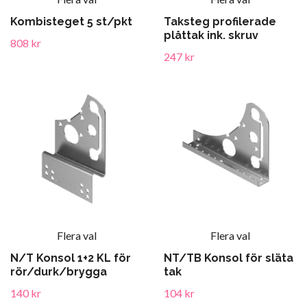
Kombisteget 5 st/pkt
Taksteg profilerade
plåttak ink. skruv
808 kr
247 kr
Flera val
Flera val
N/T Konsol 1+2 KL för
NT/TB Konsol för släta
rör/durk/brygga
tak
140 kr
104 kr