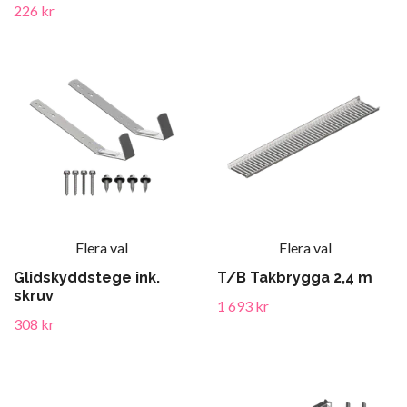
226 kr
Flera val
Flera val
Glidskyddstege ink.
T/B Takbrygga 2,4 m
skruv
1 693 kr
308 kr