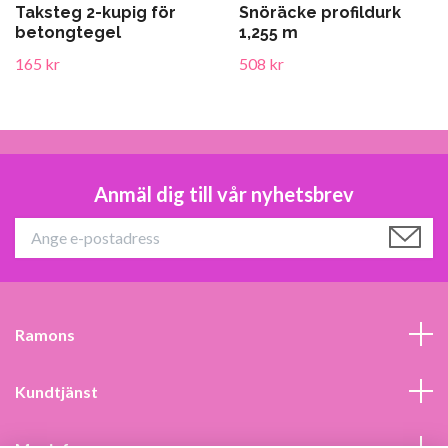
Taksteg 2-kupig för
Snöräcke profildurk
betongtegel
1,255 m
165 kr
508 kr
Anmäl dig till vår nyhetsbrev
Ramons
Kundtjänst