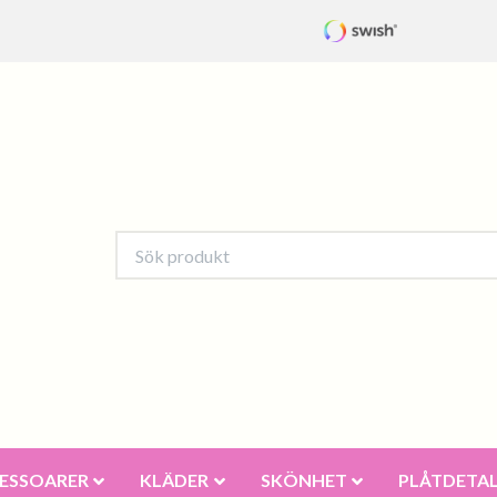
ESSOARER
KLÄDER
SKÖNHET
PLÅTDETAL