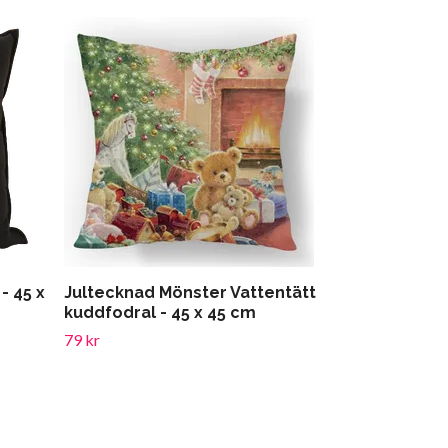
- 45 x
Jultecknad Mönster Vattentätt
Julgranstryc
kuddfodral - 45 x 45 cm
45 cm
79 kr
79 kr