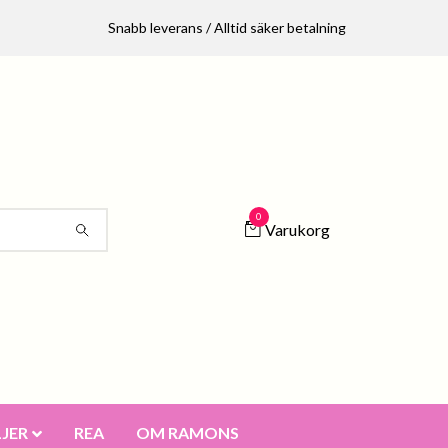
Snabb leverans / Alltid säker betalning
0
Varukorg
JER
REA
OM RAMONS