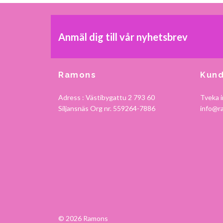
Anmäl dig till vår nyhetsbrev
Ramons
Kund
Adress : Västibygattu 2 793 60
Tveka i
Siljansnäs Org nr. 559264-7886
info@r
© 2026 Ramons