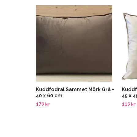
Kuddfodral Sammet Mörk Grå -
Kuddf
40 x 60 cm
45 x 
179 kr
119 kr