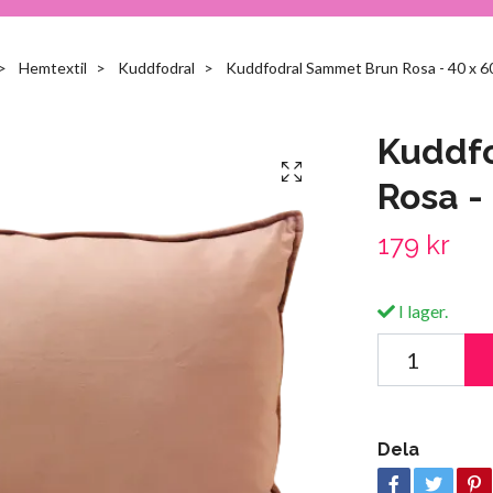
Hemtextil
Kuddfodral
Kuddfodral Sammet Brun Rosa - 40 x 6
Kuddf
Rosa -
179 kr
I lager.
Dela