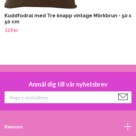
Kuddfodral med Tre knapp vintage Mörkbrun - 50 x
50 cm
129 kr
Anmäl dig till vår nyhetsbrev
Ramons