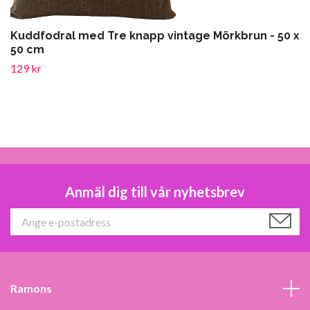
Kuddfodral med Tre knapp vintage Mörkbrun - 50 x
50 cm
129 kr
Anmäl dig till vår nyhetsbrev
Ramons